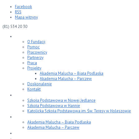
Facebook
RSS
Mapa witryny
(81)
534 20 30
Fundacja
O Fundacji
Pomoc
Pracownicy
Partnerzy
Praca
Projekty
Akademia Malucha – Biała Podlaska
Akademia Malucha – Parczew
Doskonalenie
Kontakt
Edukacja
Szkoła Podstawowa w Nowej Jedlance
Szkoła Podstawowa w Hannie
Katolicka Szkoła Podstawowa im. Św. Teresy w Holeszowie
Projekty
Akademia Malucha – Biała Podlaska
Akademia Malucha – Parczew
Blog
Kontakt